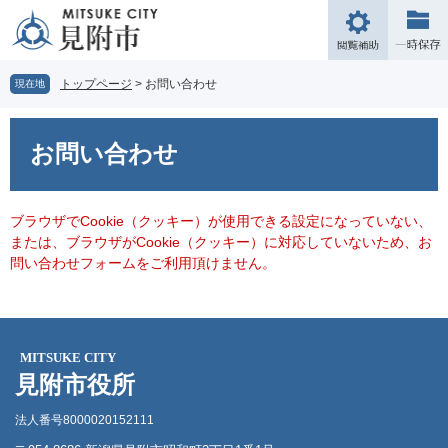
ペ
メ
ー
ニ
閲
ジ
ュ
覧
の
ー
補
トップページ
>
お問い合わせ
現在地
先
を
助
頭
飛
本
で
ば
文
お問い合わせ
す。
し
て
本
文
ブラウザでCookie（クッキー）が使用できる設定になっていない、
へ
または、ブラウザがCookie（クッキー）に対応していないため、お
問い合わせフォームをご利用頂けません。
MITSUKE CITY
見附市役所
法人番号8000020152111