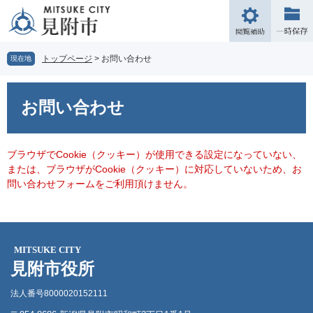
ペ
メ
ー
ニ
閲
ジ
ュ
覧
の
ー
補
トップページ
>
お問い合わせ
現在地
先
を
助
頭
飛
本
で
ば
文
お問い合わせ
す。
し
て
本
文
ブラウザでCookie（クッキー）が使用できる設定になっていない、
へ
または、ブラウザがCookie（クッキー）に対応していないため、お
問い合わせフォームをご利用頂けません。
MITSUKE CITY
見附市役所
法人番号8000020152111