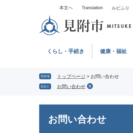
ペ
メ
本文へ
Translation
ルビふり
ー
ニ
ジ
ュ
の
ー
先
を
頭
飛
で
ば
くらし・手続き
健康・福祉
す。
し
て
本
文
トップページ
>
お問い合わせ
現在地
へ
お問い合わせ
足あと
本
文
お問い合わせ