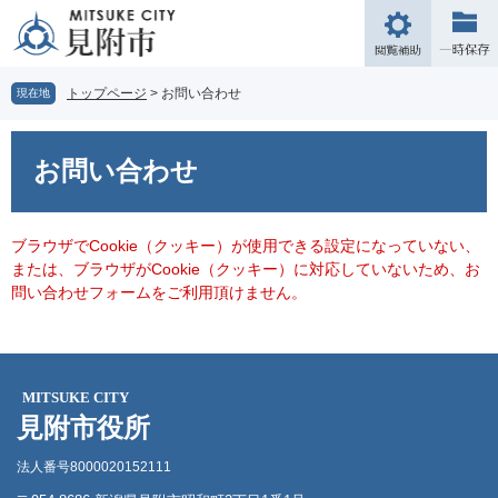
ペ
メ
ー
ニ
閲
ジ
ュ
覧
の
ー
補
トップページ
>
お問い合わせ
現在地
先
を
助
頭
飛
本
で
ば
文
お問い合わせ
す。
し
て
本
文
ブラウザでCookie（クッキー）が使用できる設定になっていない、
へ
または、ブラウザがCookie（クッキー）に対応していないため、お
問い合わせフォームをご利用頂けません。
MITSUKE CITY
見附市役所
法人番号8000020152111