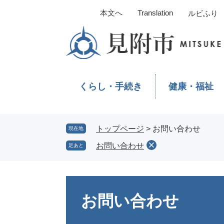
ペ
メ
本文へ
Translation
ルビふり
ー
ニ
ジ
ュ
の
ー
先
を
頭
飛
で
ば
くらし・手続き
健康・福祉
す。
し
て
本
文
トップページ
>
お問い合わせ
現在地
へ
お問い合わせ
足あと
本
文
お問い合わせ