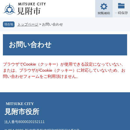
ペ
メ
ー
ニ
閲
ジ
ュ
覧
の
ー
補
トップページ
>
お問い合わせ
現在地
先
を
助
頭
飛
本
で
ば
文
お問い合わせ
す。
し
て
本
文
ブラウザでCookie（クッキー）が使用できる設定になっていない、
へ
または、ブラウザがCookie（クッキー）に対応していないため、お
問い合わせフォームをご利用頂けません。
MITSUKE CITY
見附市役所
法人番号8000020152111