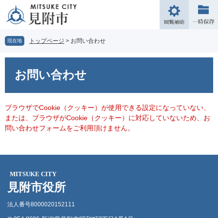
ペ
メ
ー
ニ
閲
ジ
ュ
覧
の
ー
補
トップページ
>
お問い合わせ
現在地
先
を
助
頭
飛
本
で
ば
文
お問い合わせ
す。
し
て
本
文
ブラウザでCookie（クッキー）が使用できる設定になっていない、
へ
または、ブラウザがCookie（クッキー）に対応していないため、お
問い合わせフォームをご利用頂けません。
MITSUKE CITY
見附市役所
法人番号8000020152111