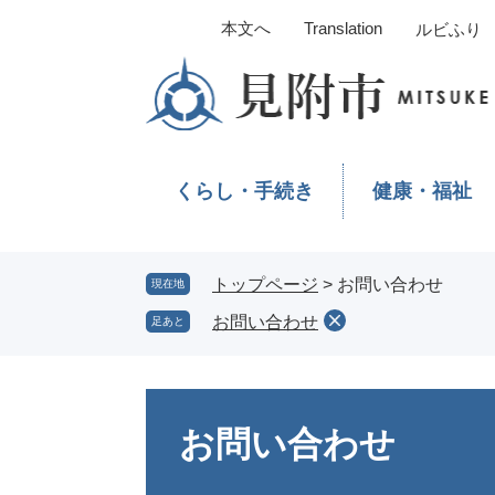
ペ
メ
本文へ
Translation
ルビふり
ー
ニ
ジ
ュ
の
ー
先
を
頭
飛
で
ば
くらし・手続き
健康・福祉
す。
し
て
本
文
トップページ
>
お問い合わせ
現在地
へ
お問い合わせ
足あと
本
文
お問い合わせ