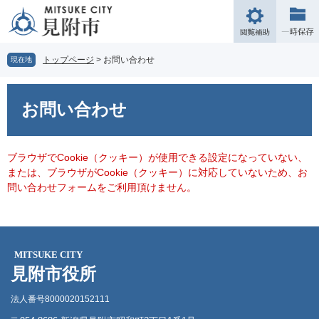
ペ
メ
ー
ニ
閲
ジ
ュ
覧
の
ー
補
トップページ
>
お問い合わせ
現在地
先
を
助
頭
飛
本
で
ば
文
お問い合わせ
す。
し
て
本
文
ブラウザでCookie（クッキー）が使用できる設定になっていない、
へ
または、ブラウザがCookie（クッキー）に対応していないため、お
問い合わせフォームをご利用頂けません。
MITSUKE CITY
見附市役所
法人番号8000020152111