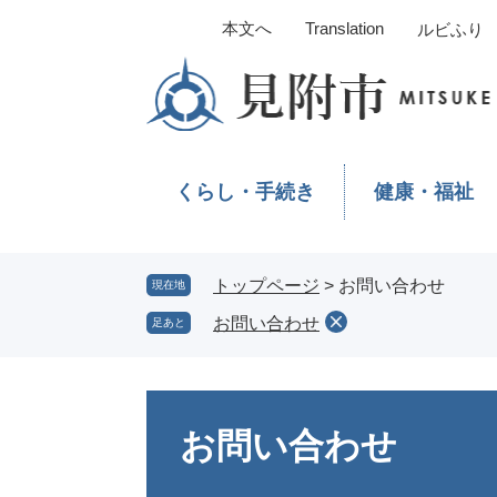
ペ
メ
本文へ
Translation
ルビふり
ー
ニ
ジ
ュ
の
ー
先
を
頭
飛
で
ば
くらし・手続き
健康・福祉
す。
し
て
本
文
トップページ
>
お問い合わせ
現在地
へ
お問い合わせ
足あと
本
文
お問い合わせ