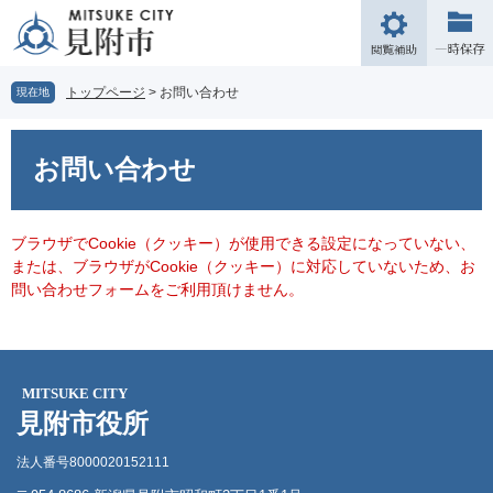
ペ
メ
ー
ニ
閲
ジ
ュ
覧
の
ー
補
トップページ
>
お問い合わせ
現在地
先
を
助
頭
飛
本
で
ば
文
お問い合わせ
す。
し
て
本
文
ブラウザでCookie（クッキー）が使用できる設定になっていない、
へ
または、ブラウザがCookie（クッキー）に対応していないため、お
問い合わせフォームをご利用頂けません。
MITSUKE CITY
見附市役所
法人番号8000020152111