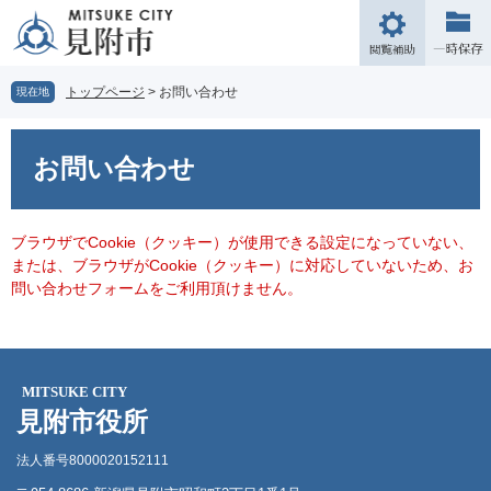
ペ
メ
ー
ニ
閲
ジ
ュ
覧
の
ー
補
トップページ
>
お問い合わせ
現在地
先
を
助
頭
飛
本
で
ば
文
お問い合わせ
す。
し
て
本
文
ブラウザでCookie（クッキー）が使用できる設定になっていない、
へ
または、ブラウザがCookie（クッキー）に対応していないため、お
問い合わせフォームをご利用頂けません。
MITSUKE CITY
見附市役所
法人番号8000020152111