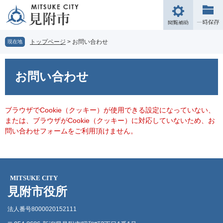
ペ
メ
ー
ニ
閲
ジ
ュ
覧
の
ー
補
トップページ
>
お問い合わせ
現在地
先
を
助
頭
飛
本
で
ば
文
お問い合わせ
す。
し
て
本
文
ブラウザでCookie（クッキー）が使用できる設定になっていない、
へ
または、ブラウザがCookie（クッキー）に対応していないため、お
問い合わせフォームをご利用頂けません。
MITSUKE CITY
見附市役所
法人番号8000020152111