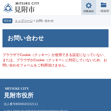
ペ
メ
ー
ニ
閲
ジ
ュ
覧
の
ー
補
トップページ
>
お問い合わせ
現在地
先
を
助
頭
飛
本
で
ば
文
お問い合わせ
す。
し
て
本
文
ブラウザでCookie（クッキー）が使用できる設定になっていない、
へ
または、ブラウザがCookie（クッキー）に対応していないため、お
問い合わせフォームをご利用頂けません。
MITSUKE CITY
見附市役所
法人番号8000020152111