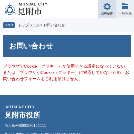
ペ
メ
ー
ニ
閲
ジ
ュ
覧
の
ー
補
トップページ
>
お問い合わせ
現在地
先
を
助
頭
飛
本
で
ば
文
お問い合わせ
す。
し
て
本
文
ブラウザでCookie（クッキー）が使用できる設定になっていない、
へ
または、ブラウザがCookie（クッキー）に対応していないため、お
問い合わせフォームをご利用頂けません。
MITSUKE CITY
見附市役所
法人番号8000020152111