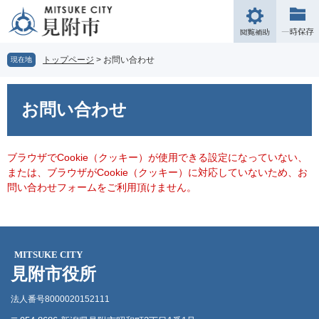
ペ
メ
ー
ニ
閲
ジ
ュ
覧
の
ー
補
トップページ
>
お問い合わせ
現在地
先
を
助
頭
飛
本
で
ば
文
お問い合わせ
す。
し
て
本
文
ブラウザでCookie（クッキー）が使用できる設定になっていない、
へ
または、ブラウザがCookie（クッキー）に対応していないため、お
問い合わせフォームをご利用頂けません。
MITSUKE CITY
見附市役所
法人番号8000020152111