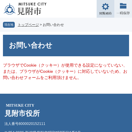
ペ
メ
ー
ニ
閲
ジ
ュ
覧
の
ー
補
トップページ
>
お問い合わせ
現在地
先
を
助
頭
飛
本
で
ば
文
お問い合わせ
す。
し
て
本
文
ブラウザでCookie（クッキー）が使用できる設定になっていない、
へ
または、ブラウザがCookie（クッキー）に対応していないため、お
問い合わせフォームをご利用頂けません。
MITSUKE CITY
見附市役所
法人番号8000020152111