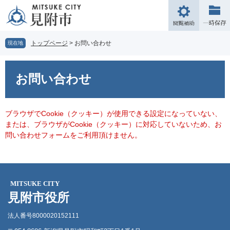
ペ
メ
ー
ニ
閲
ジ
ュ
覧
の
ー
補
トップページ
>
お問い合わせ
現在地
先
を
助
頭
飛
本
で
ば
文
お問い合わせ
す。
し
て
本
文
ブラウザでCookie（クッキー）が使用できる設定になっていない、
へ
または、ブラウザがCookie（クッキー）に対応していないため、お
問い合わせフォームをご利用頂けません。
MITSUKE CITY
見附市役所
法人番号8000020152111