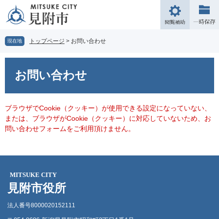
ペ
メ
ー
ニ
閲
ジ
ュ
覧
の
ー
補
トップページ
>
お問い合わせ
現在地
先
を
助
頭
飛
本
で
ば
文
お問い合わせ
す。
し
て
本
文
ブラウザでCookie（クッキー）が使用できる設定になっていない、
へ
または、ブラウザがCookie（クッキー）に対応していないため、お
問い合わせフォームをご利用頂けません。
MITSUKE CITY
見附市役所
法人番号8000020152111