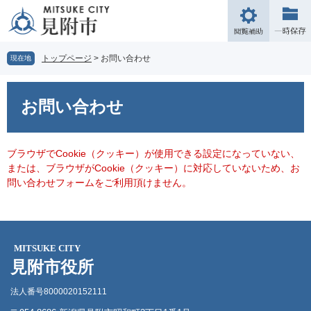
ペ
メ
ー
ニ
閲
ジ
ュ
覧
の
ー
補
トップページ
>
お問い合わせ
現在地
先
を
助
頭
飛
本
で
ば
文
お問い合わせ
す。
し
て
本
文
ブラウザでCookie（クッキー）が使用できる設定になっていない、
へ
または、ブラウザがCookie（クッキー）に対応していないため、お
問い合わせフォームをご利用頂けません。
MITSUKE CITY
見附市役所
法人番号8000020152111