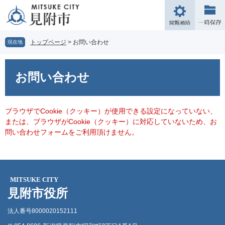
ペ
メ
ー
ニ
閲
ジ
ュ
覧
の
ー
補
トップページ
>
お問い合わせ
現在地
先
を
助
頭
飛
本
で
ば
文
お問い合わせ
す。
し
て
本
文
ブラウザでCookie（クッキー）が使用できる設定になっていない、
へ
または、ブラウザがCookie（クッキー）に対応していないため、お
問い合わせフォームをご利用頂けません。
MITSUKE CITY
見附市役所
法人番号8000020152111