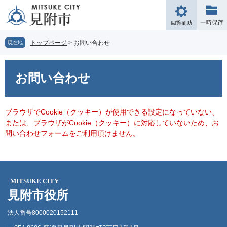
ペ
メ
ー
ニ
閲
ジ
ュ
覧
の
ー
補
トップページ
>
お問い合わせ
現在地
先
を
助
頭
飛
本
で
ば
文
お問い合わせ
す。
し
て
本
文
ブラウザでCookie（クッキー）が使用できる設定になっていない、
へ
または、ブラウザがCookie（クッキー）に対応していないため、お
問い合わせフォームをご利用頂けません。
MITSUKE CITY
見附市役所
法人番号8000020152111