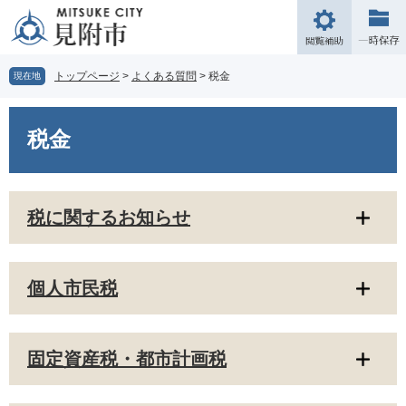
ペ
メ
ー
ニ
閲
ジ
ュ
覧
の
ー
補
トップページ
>
よくある質問
>
税金
現在地
先
を
助
頭
飛
本
で
ば
文
税金
す。
し
て
本
文
税に関するお知らせ
へ
個人市民税
固定資産税・都市計画税