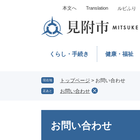
ペ
メ
本文へ
Translation
ルビふり
ー
ニ
ジ
ュ
の
ー
先
を
頭
飛
で
ば
くらし・手続き
健康・福祉
す。
し
て
本
文
トップページ
>
お問い合わせ
現在地
へ
お問い合わせ
足あと
本
文
お問い合わせ