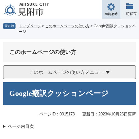
ペ
メ
ー
ニ
閲
ジ
ュ
覧
の
ー
補
トップページ
>
このホームページの使い方
>
Google翻訳クッションペ
現在地
先
を
ージ
助
頭
飛
で
ば
す。
し
このホームページの使い方
て
本
文
このホームページの使い方メニュー
へ
本
文
Google翻訳クッションページ
ページID：0015173
更新日：2023年10月26日更新
ページ内目次