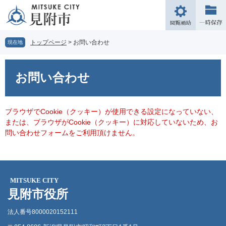
ペ
メ
ー
ニ
閲
ジ
ュ
覧
の
ー
補
トップページ
>
お問い合わせ
現在地
先
を
助
頭
飛
本
で
ば
文
お問い合わせ
す。
し
て
本
文
ブラウザでCookie（クッキー）が使用できる設定になっていない、
へ
または、ブラウザがCookie（クッキー）に対応していないため、お
問い合わせフォームをご利用頂けません。
MITSUKE CITY
見附市役所
法人番号8000020152111