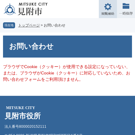
ペ
メ
ー
ニ
閲
ジ
ュ
覧
の
ー
補
トップページ
>
お問い合わせ
現在地
先
を
助
頭
飛
本
で
ば
文
お問い合わせ
す。
し
て
本
文
ブラウザでCookie（クッキー）が使用できる設定になっていない、
へ
または、ブラウザがCookie（クッキー）に対応していないため、お
問い合わせフォームをご利用頂けません。
MITSUKE CITY
見附市役所
法人番号8000020152111