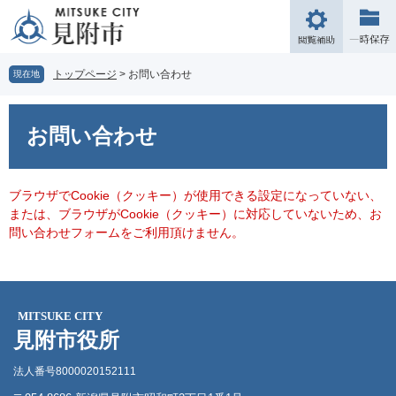
ペ
メ
ー
ニ
閲
ジ
ュ
覧
の
ー
補
トップページ
>
お問い合わせ
現在地
先
を
助
頭
飛
本
で
ば
文
お問い合わせ
す。
し
て
本
文
ブラウザでCookie（クッキー）が使用できる設定になっていない、
へ
または、ブラウザがCookie（クッキー）に対応していないため、お
問い合わせフォームをご利用頂けません。
MITSUKE CITY
見附市役所
法人番号8000020152111