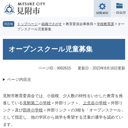
ペ
メ
ー
ニ
閲
ジ
ュ
覧
の
ー
補
トップページ
>
組織でさがす
>
教育委員会事務局
>
学校教育課
>
オー
現在地
先
を
プンスクール児童募集
助
頭
飛
で
ば
本
す。
し
文
オープンスクール児童募集
て
本
文
ページID：0002615
更新日：2023年8月16日更新
へ
ページ内目次
見附市教育委員会では、小規模、少人数の特性をいかした教育を推
進している
見附第二小学校
＜外部リンク＞
、
上北谷小学校
＜外部リ
ンク＞
及び
田井小学校
＜外部リンク＞
の3校を「オープンスクール」
として指定し、他の学区から就学を希望する児童の通学を認めてい
ます。