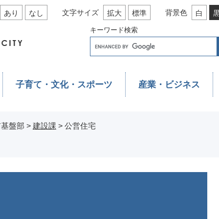
文字サイズ
背景色
あり
なし
拡大
標準
白
キーワード検索
子育て・文化・スポーツ
産業・ビジネス
市基盤部
>
建設課
>
公営住宅