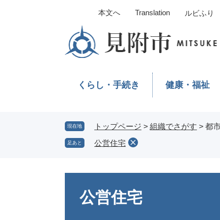
ペ
メ
本文へ
Translation
ルビふり
ー
ニ
ジ
ュ
の
ー
先
を
頭
飛
で
ば
くらし・手続き
健康・福祉
す。
し
て
本
文
トップページ
>
組織でさがす
>
都
現在地
へ
公営住宅
足あと
本
文
公営住宅