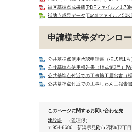
街区基準点成果簿[PDFファイル／1.78M
補助点成果データ[Excelファイル／50KB
申請様式等ダウンロー
公共基準点使用承認申請書（様式第1号）[W
公共基準点使用報告書（様式第2号）[Wor
公共基準点付近での工事施工届出書（様式第
公共基準点付近での工事しゅん工報告書（様
このページに関するお問い合わせ先
建設課
監理係
〒954-8686
新潟県見附市昭和町2丁目