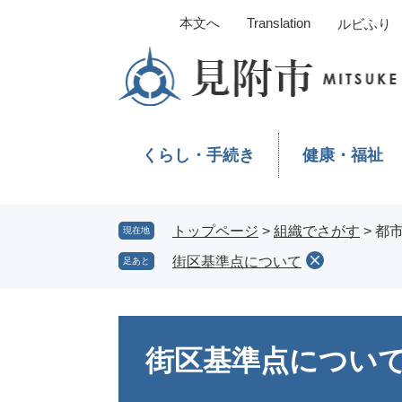
ペ
メ
本文へ
Translation
ルビふり
ー
ニ
ジ
ュ
の
ー
先
を
頭
飛
で
ば
くらし・手続き
健康・福祉
す。
し
て
本
文
トップページ
>
組織でさがす
>
都
現在地
へ
街区基準点について
足あと
本
文
街区基準点につい