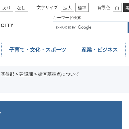
文字サイズ
背景色
あり
なし
拡大
標準
白
キーワード検索
子育て・文化・スポーツ
産業・ビジネス
市基盤部
>
建設課
>
街区基準点について
て