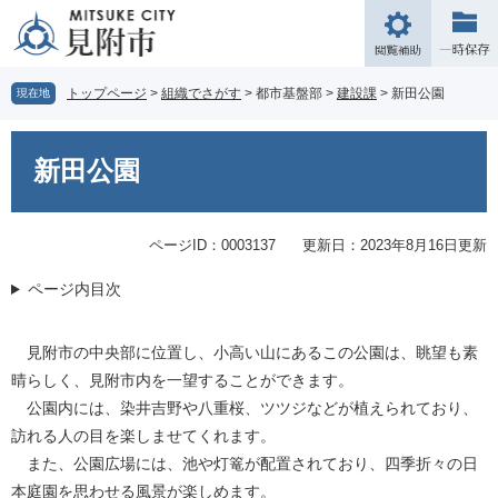
ペ
メ
ー
ニ
閲
ジ
ュ
覧
の
ー
補
トップページ
>
組織でさがす
>
都市基盤部
>
建設課
>
新田公園
現在地
先
を
助
頭
飛
本
で
ば
文
新田公園
す。
し
て
本
文
ページID：0003137
更新日：2023年8月16日更新
へ
ページ内目次
見附市の中央部に位置し、小高い山にあるこの公園は、眺望も素
晴らしく、見附市内を一望することができます。
公園内には、染井吉野や八重桜、ツツジなどが植えられており、
訪れる人の目を楽しませてくれます。
また、公園広場には、池や灯篭が配置されており、四季折々の日
本庭園を思わせる風景が楽しめます。