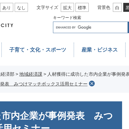
文字サイズ
背景色
あり
なし
拡大
標準
白
キーワード検索
子育て・文化・スポーツ
産業・ビジネス
業経済部
>
地域経済課
>
人材獲得に成功した市内企業が事例発
発表 みつけマッチボックス活用セミナー
た市内企業が事例発表 みつ
活用セミナー