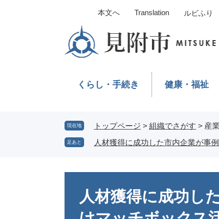
ペ
メ
本文へ
Translation
ルビふり
ー
ニ
ジ
ュ
の
ー
先
を
頭
飛
で
ば
くらし・手続き
健康・福祉
す。
し
て
本
文
トップページ
>
組織でさがす
>
産
現在地
へ
人材獲得に成功した市内企業が事例
足あと
本
文
人材獲得に成功し
けマッチボックス