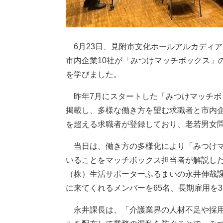
6月23日、見附市文化ホールアルカディ
市内企業10社が「みつけマッチボックス」
を学びました。
昨年7月にスタートした「みつけマッチボ
掲載し、多様な働き方を望む求職者と市内企
を超える求職者が登録しており、老若男女
当日は、働き方の多様化により「みつけマ
いることをマッチボックス担当者が解説し
（株）生活サポーターふるまいの永井伸哉
に来てくれるメンバーを65名、長期雇用を
永井課長は、「介護業界の人材不足や採用