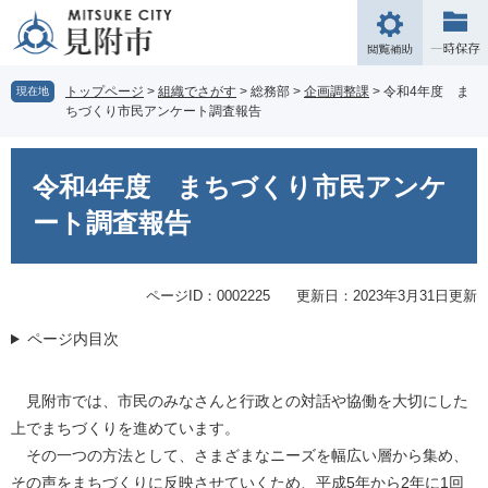
ペ
メ
ー
ニ
閲
ジ
ュ
覧
の
ー
補
トップページ
>
組織でさがす
>
総務部
>
企画調整課
>
令和4年度 ま
現在地
先
を
ちづくり市民アンケート調査報告
助
頭
飛
で
ば
本
す。
し
文
令和4年度 まちづくり市民アンケ
て
本
ート調査報告
文
へ
ページID：0002225
更新日：2023年3月31日更新
ページ内目次
見附市では、市民のみなさんと行政との対話や協働を大切にした
上でまちづくりを進めています。
その一つの方法として、さまざまなニーズを幅広い層から集め、
その声をまちづくりに反映させていくため、平成5年から2年に1回