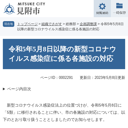
ペ
メ
ー
ニ
閲
ジ
ュ
覧
の
ー
補
トップページ
>
組織でさがす
>
総務部
>
企画調整課
>
令和5年5月8日
現在地
先
を
以降の新型コロナウイルス感染症に係る各施設の対応
助
頭
飛
で
ば
本
す。
し
文
令和5年5月8日以降の新型コロナウ
て
本
イルス感染症に係る各施設の対応
文
へ
ページID：0002291
更新日：2023年5月8日更新
ページ内目次
新型コロナウイルス感染症法上の位置づけが、令和5年5月8日に
「5類」に移行されることに伴い、市の各施設の対応については、以
下のとおり取り扱うこととしましたのでお知らせします。