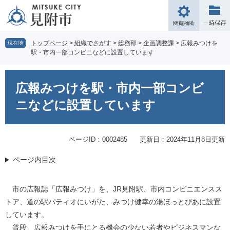
ペ
メ
ー
ニ
閲
ジ
ュ
覧
の
ー
補
トップページ
>
組織でさがす
>
総務部
>
企画調整課
>
広報みつけを
現在地
先
を
駅・市内一部コンビニなどに設置しています
助
頭
飛
で
ば
本
す。
し
文
広報みつけを駅・市内一部コンビ
て
本
ニなどに設置しています
文
へ
ページID：0002485
更新日：2024年11月8日更新
ページ内目次
市の広報誌「広報みつけ」を、JR見附駅、市内コンビニエンスス
トア、道の駅パティオにいがた、みつけ健幸の湯ほっとぴあに設置
しています。
普段、広報みつけを手にとる機会の少ない若者やビジネスマンな