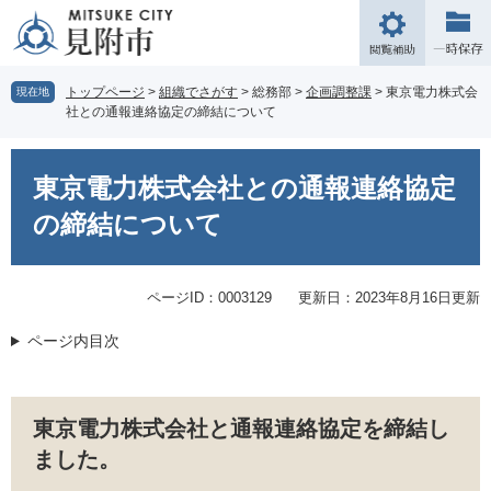
ペ
メ
ー
ニ
閲
ジ
ュ
覧
の
ー
補
トップページ
>
組織でさがす
>
総務部
>
企画調整課
>
東京電力株式会
現在地
先
を
社との通報連絡協定の締結について
助
頭
飛
で
ば
本
す。
し
文
東京電力株式会社との通報連絡協定
て
本
の締結について
文
へ
ページID：0003129
更新日：2023年8月16日更新
ページ内目次
東京電力株式会社と通報連絡協定を締結し
ました。