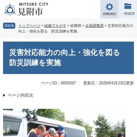
ペ
メ
ー
ニ
閲
ジ
ュ
覧
の
ー
補
トップページ
>
組織でさがす
>
総務部
>
企画調整課
>
災害対応能力の
現在地
先
を
向上・強化を図る 防災訓練を実施
助
頭
飛
で
ば
本
す。
し
文
災害対応能力の向上・強化を図る
て
本
防災訓練を実施
文
へ
ページID：0055597
更新日：2026年6月23日更新
ページ内目次