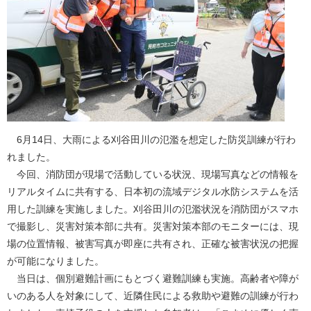
6月14日、大雨による刈谷田川の氾濫を想定した防災訓練が行わ
れました。
今回、消防団が現場で活動している状況、現場写真などの情報を
リアルタイムに共有する、日本初の流域デジタル水防システムを活
用した訓練を実施しました。刈谷田川の氾濫状況を消防団がスマホ
で撮影し、災害対策本部に共有。災害対策本部のモニターには、現
場の位置情報、被害写真が即座に共有され、正確な被害状況の把握
が可能になりました。
当日は、個別避難計画にもとづく避難訓練も実施。高齢者や障が
いのある人を対象にして、近隣住民による救助や避難の訓練が行わ