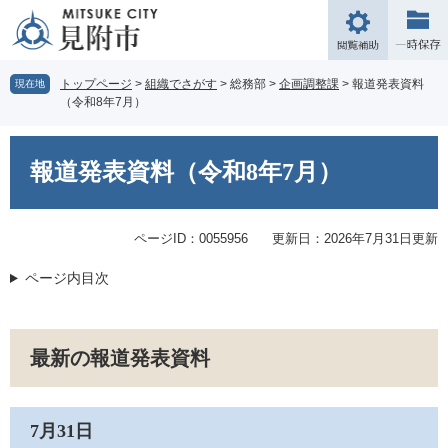
ペ
メ
ー
ニ
閲
ジ
ュ
覧
の
ー
補
トップページ
>
組織でさがす
>
総務部
>
企画調整課
>
報道発表資料
現在地
先
を
（令和8年7月）
助
頭
飛
で
ば
本
す。
し
文
報道発表資料（令和8年7月）
て
本
文
ページID：0055956
更新日：2026年7月31日更新
へ
ページ内目次
最新の報道発表資料
7月31日