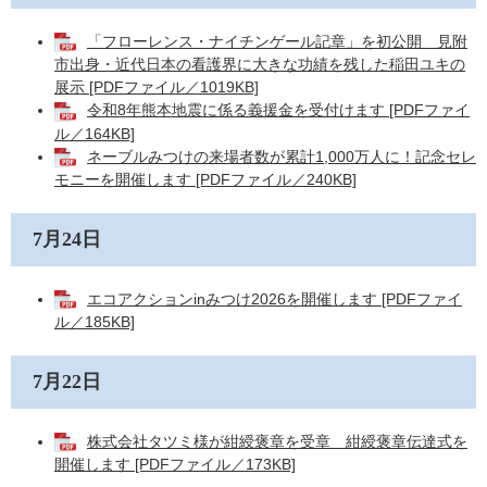
「フローレンス・ナイチンゲール記章」を初公開 見附
市出身・近代日本の看護界に大きな功績を残した稲田ユキの
展示 [PDFファイル／1019KB]
令和8年熊本地震に係る義援金を受付けます [PDFファイ
ル／164KB]
ネーブルみつけの来場者数が累計1,000万人に！記念セレ
モニーを開催します [PDFファイル／240KB]
7月24日
エコアクションinみつけ2026を開催します [PDFファイ
ル／185KB]
7月22日
株式会社タツミ様が紺綬褒章を受章 紺綬褒章伝達式を
開催します [PDFファイル／173KB]