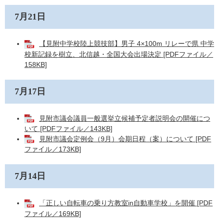
7月21日
【見附中学校陸上競技部】男子 4×100m リレーで県 中学
校新記録を樹立、北信越・全国大会出場決定 [PDFファイル／
158KB]
7月17日
見附市議会議員一般選挙立候補予定者説明会の開催につ
いて [PDFファイル／143KB]
見附市議会定例会（9月）会期日程（案）について [PDF
ファイル／173KB]
7月14日
「正しい自転車の乗り方教室in自動車学校」を開催 [PDF
ファイル／169KB]