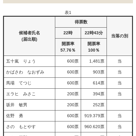
表1
得票数
候補者氏名
22時
22時43分
当落の別
(届出順)
開票率
開票率
57.76％
100％
五十嵐 りょう
600票
1,481票
当
かばさわ なおずみ
600票
903票
当
馬場 てつじ
600票
614票
当
エラヒ みさこ
200票
394票
当
坂井 敏男
200票
252票
佐野 勇
600票
919.379票
当
さの もとやす
600票
960.620票
当