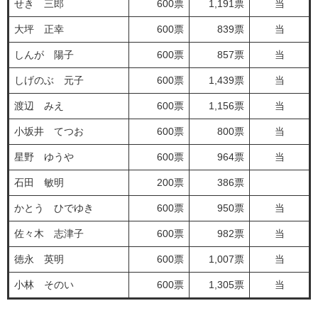
せき 三郎
600票
1,191票
当
大坪 正幸
600票
839票
当
しんが 陽子
600票
857票
当
しげのぶ 元子
600票
1,439票
当
渡辺 みえ
600票
1,156票
当
小坂井 てつお
600票
800票
当
星野 ゆうや
600票
964票
当
石田 敏明
200票
386票
かとう ひでゆき
600票
950票
当
佐々木 志津子
600票
982票
当
徳永 英明
600票
1,007票
当
小林 そのい
600票
1,305票
当