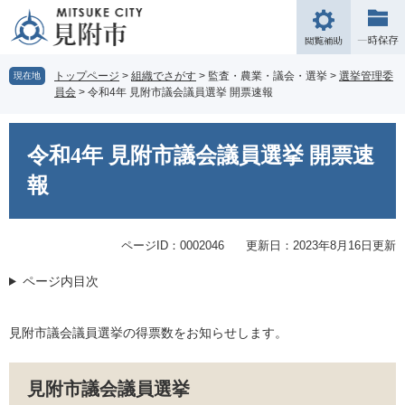
ペ
メ
ー
ニ
閲
ジ
ュ
覧
の
ー
補
トップページ
>
組織でさがす
>
監査・農業・議会・選挙
>
選挙管理委
現在地
先
を
員会
>
令和4年 見附市議会議員選挙 開票速報
助
頭
飛
で
ば
本
す。
し
文
令和4年 見附市議会議員選挙 開票速
て
本
報
文
へ
ページID：0002046
更新日：2023年8月16日更新
ページ内目次
見附市議会議員選挙の得票数をお知らせします。
見附市議会議員選挙