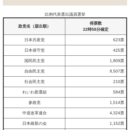
比例代表選出議員選挙
得票数
政党名（届出順）
22時58分確定
日本共産党
623票
日本保守党
425票
国民民主党
1,809票
自由民主党
8,507票
社会民主党
210票
れいわ新選組
584票
参政党
1,514票
中道改革連合
4,324票
日本維新の会
1,152票