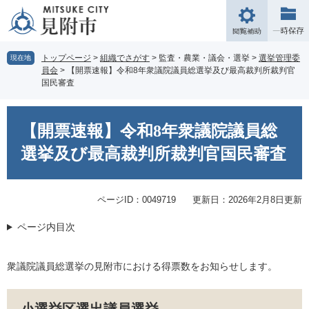
ペ
メ
ー
ニ
閲
ジ
ュ
覧
の
ー
補
トップページ
>
組織でさがす
>
監査・農業・議会・選挙
>
選挙管理委
現在地
先
を
員会
>
【開票速報】令和8年衆議院議員総選挙及び最高裁判所裁判官
助
頭
飛
国民審査
で
ば
す。
し
本
て
文
【開票速報】令和8年衆議院議員総
本
選挙及び最高裁判所裁判官国民審査
文
へ
ページID：0049719
更新日：2026年2月8日更新
ページ内目次
衆議院議員総選挙の見附市における得票数をお知らせします。