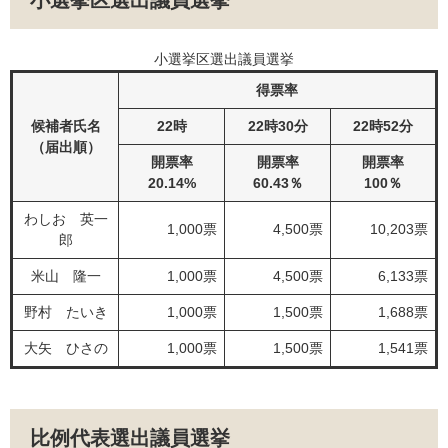
小選挙区選出議員選挙
小選挙区選出議員選挙
得票率
候補者氏名
22時
22時30分
22時52分
（届出順）
開票率
開票率
開票率
20.14%
60.43％
100％
わしお 英一
1,000票
4,500票
10,203票
郎
米山 隆一
1,000票
4,500票
6,133票
野村 たいき
1,000票
1,500票
1,688票
大矢 ひさの
1,000票
1,500票
1,541票
比例代表選出議員選挙