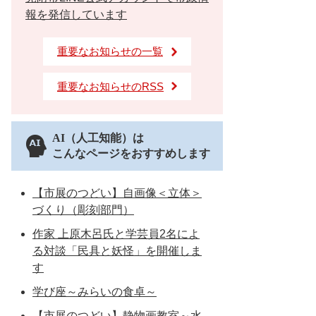
報を発信しています
重要なお知らせの一覧
重要なお知らせのRSS
AI（人工知能）は
こんなページをおすすめします
【市展のつどい】自画像＜立体＞
づくり（彫刻部門）
作家 上原木呂氏と学芸員2名によ
る対談「民具と妖怪」を開催しま
す
学び座～みらいの食卓～
【市展のつどい】静物画教室～水