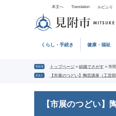
ペ
メ
本文へ
Translation
ルビふり
ー
ニ
ジ
ュ
の
ー
先
を
頭
飛
で
ば
くらし・手続き
健康・福祉
す。
し
て
本
文
トップページ
>
組織でさがす
>
市
現在地
へ
【市展のつどい】陶芸講座（工芸部
足あと
本
文
【市展のつどい】