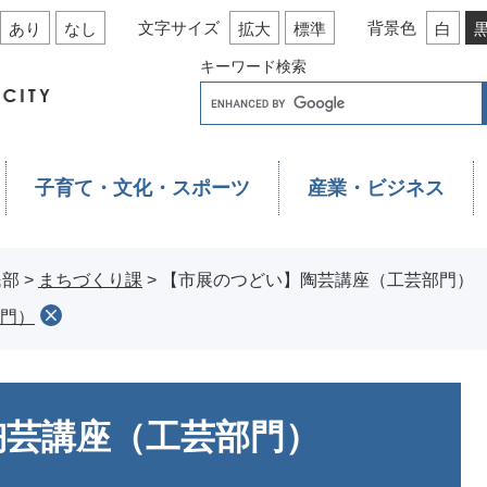
文字サイズ
背景色
あり
なし
拡大
標準
白
キーワード検索
子育て・文化・スポーツ
産業・ビジネス
民部
>
まちづくり課
>
【市展のつどい】陶芸講座（工芸部門）
門）
陶芸講座（工芸部門）