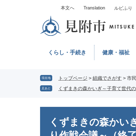
ペ
メ
本文へ
Translation
ルビふり
ー
ニ
ジ
ュ
の
ー
先
を
頭
飛
で
ば
くらし・手続き
健康・福祉
す。
し
て
本
文
トップページ
>
組織でさがす
>
市
現在地
へ
くずまきの森かいぎ～子育て世代の
足あと
本
文
くずまきの森かい
り作戦会議～（終