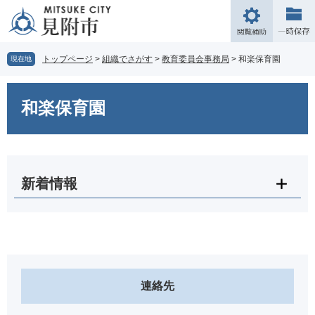
ペ
メ
ー
ニ
閲
ジ
ュ
覧
の
ー
補
トップページ
>
組織でさがす
>
教育委員会事務局
>
和楽保育園
現在地
先
を
助
頭
飛
本
で
ば
文
和楽保育園
す。
し
て
本
文
へ
新着情報
連絡先