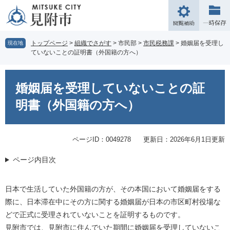
ペ
メ
ー
ニ
閲
ジ
ュ
覧
の
ー
補
トップページ
>
組織でさがす
>
市民部
>
市民税務課
>
婚姻届を受理し
現在地
先
を
ていないことの証明書（外国籍の方へ）
助
頭
飛
で
ば
本
す。
し
文
婚姻届を受理していないことの証
て
本
明書（外国籍の方へ）
文
へ
ページID：0049278
更新日：2026年6月1日更新
ページ内目次
日本で生活していた外国籍の方が、その本国において婚姻届をする
際に、日本滞在中にその方に関する婚姻届が日本の市区町村役場な
どで正式に受理されていないことを証明するものです。
見附市では、見附市に住んでいた期間に婚姻届を受理していないこ