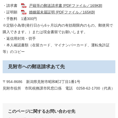
・請求書
戸籍等の郵送請求書 [PDFファイル／169KB]
​・証明願
婚姻届未届証明 [PDFファイル／165KB]
・手数料 1通300円
※定額小為替(発行日から6ヶ月以内の有効期限内のもの。郵便局で
購入できます。）または現金書留でお願いします。
・返信用封筒・切手
​・本人確認書類（在留カード、マイナンバーカード、運転免許証
等）のコピー
見附市への郵送請求あて先
〒954-8686 新潟県見附市昭和町2丁目1番1号
見附市役所 市民税務課市民窓口係 電話 0258-62-1700（代表）
このページに関するお問い合わせ先