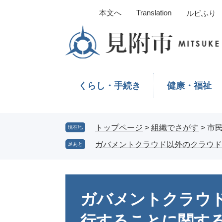
ペ
メ
本文へ
Translation
ルビふり
ー
ニ
ジ
ュ
の
ー
先
を
頭
飛
で
ば
くらし・手続き
健康・福祉
す。
し
て
本
文
トップページ
>
組織でさがす
>
市
現在地
へ
ガバメントクラウド以外のクラウド
足あと
本
文
ガバメントクラウ
行することに関す