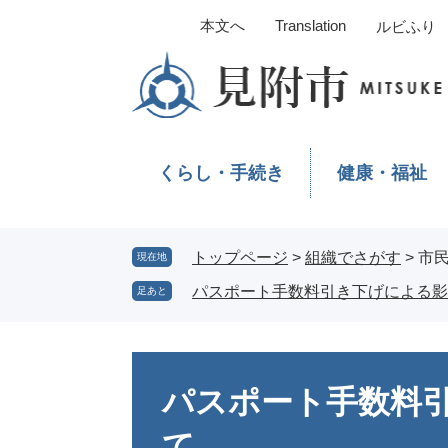
ペ
メ
本文へ
Translation
ルビふり
ー
ニ
ジ
ュ
の
ー
先
を
頭
飛
で
ば
くらし・手続き
健康・福祉
す。
し
て
本
文
トップページ
>
組織でさがす
>
市
現在地
へ
パスポート手数料引き下げによる影
足あと
本
文
パスポート手数料
て