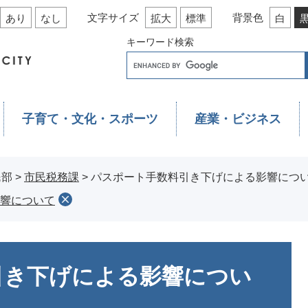
文字サイズ
背景色
あり
なし
拡大
標準
白
キーワード検索
子育て・文化・スポーツ
産業・ビジネス
民部
>
市民税務課
>
パスポート手数料引き下げによる影響につ
響について
引き下げによる影響につい