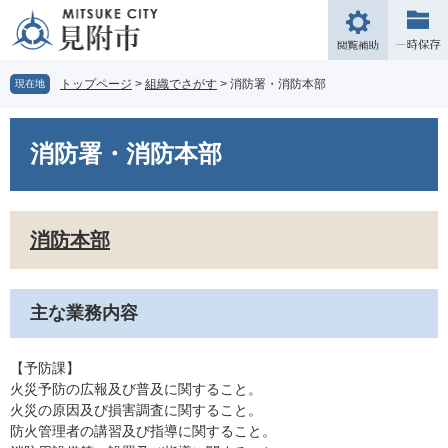
ペ
メ
ー
ニ
閲
ジ
ュ
覧
の
ー
補
トップページ
>
組織でさがす
>
消防署・消防本部
現在地
先
を
助
頭
飛
本
で
ば
文
消防署・消防本部
す。
し
て
本
文
消防本部
へ
主な業務内容
【予防課】
火災予防の広報及び普及に関すること。
火災の原因及び損害調査に関すること。
防火管理者の講習及び指導に関すること。