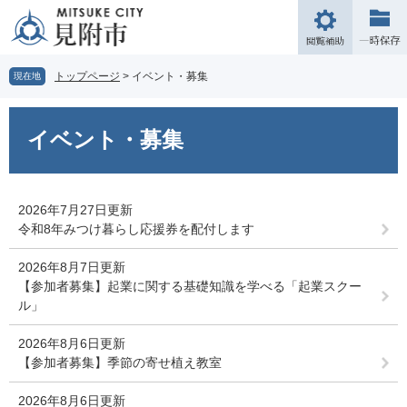
ペ
メ
ー
ニ
閲
ジ
ュ
覧
の
ー
補
トップページ
>
イベント・募集
現在地
先
を
助
頭
飛
本
で
ば
文
イベント・募集
す。
し
て
本
文
2026年7月27日更新
へ
令和8年みつけ暮らし応援券を配付します
2026年8月7日更新
【参加者募集】起業に関する基礎知識を学べる「起業スクー
ル」
2026年8月6日更新
【参加者募集】季節の寄せ植え教室
2026年8月6日更新