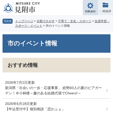
ペ
メ
ー
ニ
閲
ジ
ュ
覧
の
ー
補
トップページ
>
分類でさがす
>
子育て・文化・スポーツ
>
生涯学習・
現在地
先
を
スポーツ・イベント
>
市のイベント情報
助
頭
飛
で
ば
本
す。
し
文
市のイベント情報
て
本
文
へ
おすすめ情報
2026年7月2日更新
新潟県「出会いの一歩・応援事業」 総勢60人の夏のビアガー
デン！＠小林楼～趣のある結婚式場でCheers!～
2026年6月18日更新
【申込受付中】個別相談「恋かふぇ」