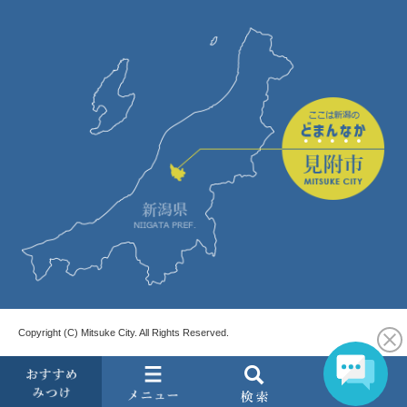
Copyright (C) Mitsuke City. All Rights Reserved.
お
メ
検
す
ニ
索
す
ュ